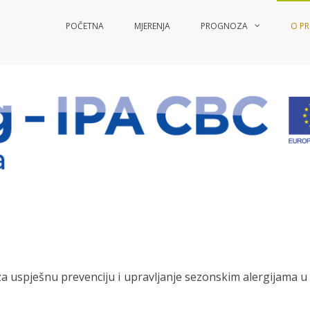
POČETNA
MJERENJA
PROGNOZA
O P
lForAll
rAll
a uspješnu prevenciju i upravljanje sezonskim alergijama u