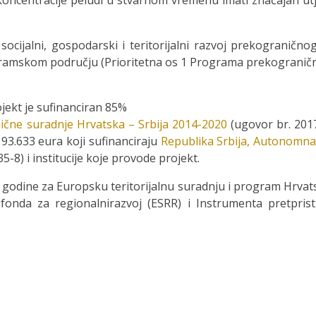
oncentracije peludi u stvarnom vremenu imati značajan utj
i socijalni, gospodarski i teritorijalni razvoj prekogranič
ogramskom području (Prioritetna os 1 Programa prekograničn
jekt je sufinanciran 85%
čne suradnje Hrvatska – Srbija 2014-2020
(ugovor br. 201
 93.633 eura koji sufinanciraju
Republika Srbija, Autonomna 
-8) i institucije koje provode projekt.
godine za Europsku teritorijalnu suradnju i program Hrvats
onda za regionalnirazvoj (ESRR) i Instrumenta pretprist