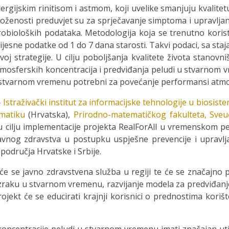
ergijskim rinitisom i astmom, koji uvelike smanjuju kvalitet
oženosti preduvjet su za sprječavanje simptoma i upravljanj
erobioloških podataka. Metodologija koja se trenutno korist
esne podatke od 1 do 7 dana starosti. Takvi podaci, sa staj
oj strategije. U cilju poboljšanja kvalitete života stanovni
atmosferskih koncentracija i predviđanja peludi u stvarnom v
 u stvarnom vremenu potrebni za povećanje performansi atm
 Istraživački institut za informacijske tehnologije u biosist
ematiku
(Hrvatska),
Prirodno-matematičkog fakulteta, Sveu
u cilju implementacije projekta RealForAll u vremenskom per
vnog zdravstva u postupku uspješne prevencije i upravljan
odručja Hrvatske i Srbije.
 se javno zdravstvena služba u regiji te će se značajno po
zraku u stvarnom vremenu, razvijanje modela za predviđanje
ekt će se educirati krajnji korisnici o prednostima korišt