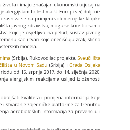
u života i imaju značajan ekonomski utjecaj na
e alergijskim bolestima. U Europi već dulji niz
i zasniva se na primjeni volumetrijske klopke
ališta javnog zdravstva, mogu se koristiti samo
štva koje je osjetljivo na pelud, sustav javnog
remenu kao i tvari koje onečišćuju zrak, slično
osferskih modela.
emima
(Srbija), Rukovodilac projekta,
Sveučilišta
čilišta u Novom Sadu
(Srbija) i
Grada Osijeka
iodu od 15. srpnja 2017. do 14. siječnja 2020.
ja alergijskim reakcijama uslijed izloženosti
boljšati kvaliteta i primjena informacija koje
 i stvaranje zajedničke platforme za trenutnu
enja aerobioloških informacija za prevenciju i