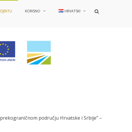
Show
ROJEKTU
KORISNO
HRVATSKI
Search
Form
 prekograničnom području Hrvatske i Srbije” –