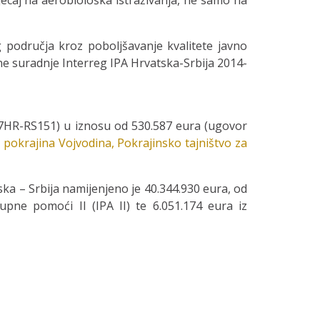
ecaj na aerobiološka istraživanja, ne samo na
nog područja kroz poboljšavanje kvalitete javno
e suradnje Interreg IPA Hrvatska-Srbija 2014-
7HR-RS151) u iznosu od 530.587 eura (ugovor
pokrajina Vojvodina, Pokrajinsko tajništvo za
ka – Srbija namijenjeno je 40.344.930 eura, od
upne pomoći II (IPA II) te 6.051.174 eura iz