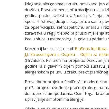
Izlaganje alergenima u zraku povezano je s al
društvo. Pravovremene informacije o riziku izl
godina postoji svijest o važnosti praćenja a
spora Hirstovog dizajna, koja pruža samo povij
za opservacijsku retrospektivnu analizu i razv
zdravstva u regiji trebao bi pružiti mjerenja 
kao u slučaju meteorologije, gdje su podaci
Konzorcij koji se sastoji od:
BioSens Instituta –
J.J. Strossmayera u Osijeku – Odjela za mat
(Hrvatska), Partneri na projektu, osnovan je 
godine, a s glavnim ciljem pomoći sustavu ja
alergenskom peludu u zraku prekograničnog p
Provedbom projekta RealForAll modernizirat će
pruža projekt: uvođenje praćenja alergena u 
dostupnost tim podacima. Osim toga, kroz proj
upravljanje simptomima alergije.