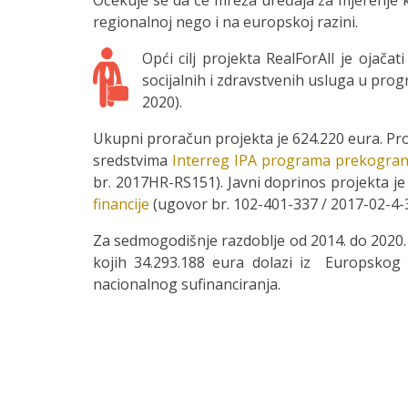
Očekuje se da će mreža uređaja za mjerenje k
regionalnoj nego i na europskoj razini.
Opći cilj projekta RealForAll je ojačat
socijalnih i zdravstvenih usluga u pr
2020).
Ukupni proračun projekta je 624.220 eura. Pro
sredstvima
Interreg IPA programa prekograni
br. 2017HR-RS151). Javni doprinos projekta je
financije
(ugovor br. 102-401-337 / 2017-02-4-35
Za sedmogodišnje razdoblje od 2014. do 2020. 
kojih 34.293.188 eura dolazi iz Europskog f
nacionalnog sufinanciranja.