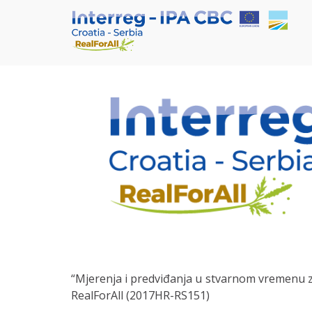
Skip
O projektu
to
content
Rea
RealFo
“Mjerenja i predviđanja u stvarnom vremenu z
RealForAll (2017HR-RS151)